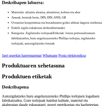
Deskribapen laburra:
Materiala: altzairu aleatua, aluminioa, kobrea eta abar
Arauak, besteak beste, DIN, DIN, ANSI, GB
O-eraztun konprimitua eta buxaduraren goiko aldean dagoen zirrikitua
Erabili zigilu-eskakizun desberdinetarako
Kategoria: Zigilatzeko torlojuak
Etiketak: lotura pertsonalizatuen
fabrikatzailea, buru angeluzuzeneko Phillips torlojua, zigilatzeko
torlojuak, autozigilatzeko loturak
Jarri gurekin harremanetan
Whatsapp
Posta elektronikoa
Produktuaren xehetasuna
Produktuen etiketak
Deskribapena
Autozigilatzeko buru angeluzuzeneko Phillips torlojuen logailuen
fabrikatzailea. Gure torlojuak hainbat kalitate, material eta
akaberatan daude eskuragarri, neurri metrikoetan eta hazbeteetan.