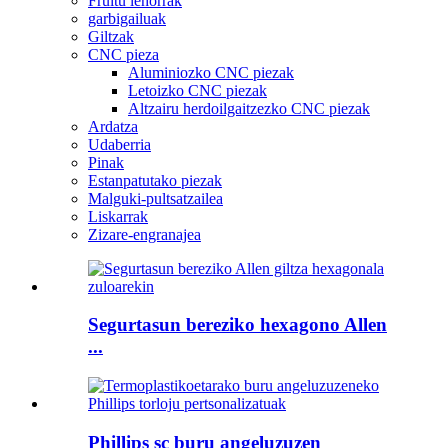
Fruitu lehorrak
garbigailuak
Giltzak
CNC pieza
Aluminiozko CNC piezak
Letoizko CNC piezak
Altzairu herdoilgaitzezko CNC piezak
Ardatza
Udaberria
Pinak
Estanpatutako piezak
Malguki-pultsatzailea
Liskarrak
Zizare-engranajea
Segurtasun bereziko hexagono Allen
...
Phillips sc buru angeluzuzen