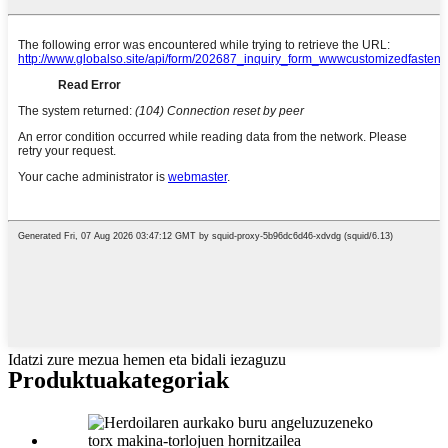
Idatzi zure mezua hemen eta bidali iezaguzu
Produktua
kategoriak