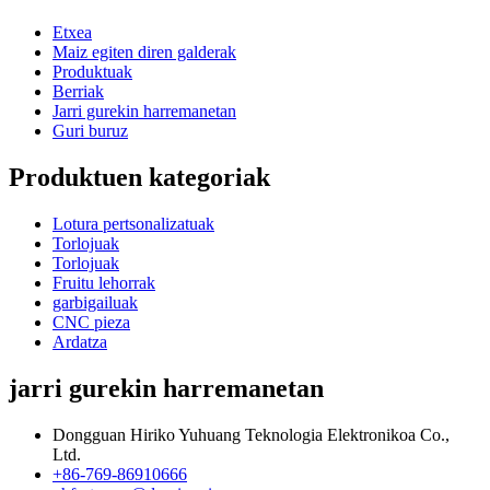
Etxea
Maiz egiten diren galderak
Produktuak
Berriak
Jarri gurekin harremanetan
Guri buruz
Produktuen kategoriak
Lotura pertsonalizatuak
Torlojuak
Torlojuak
Fruitu lehorrak
garbigailuak
CNC pieza
Ardatza
jarri gurekin harremanetan
Dongguan Hiriko Yuhuang Teknologia Elektronikoa Co.,
Ltd.
+86-769-86910666