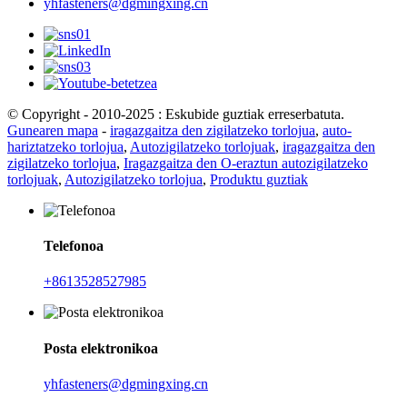
yhfasteners@dgmingxing.cn
© Copyright - 2010-2025 : Eskubide guztiak erreserbatuta.
Gunearen mapa
-
iragazgaitza den zigilatzeko torlojua
,
auto-
hariztatzeko torlojua
,
Autozigilatzeko torlojuak
,
iragazgaitza den
zigilatzeko torlojua
,
Iragazgaitza den O-eraztun autozigilatzeko
torlojuak
,
Autozigilatzeko torlojua
,
Produktu guztiak
Telefonoa
+8613528527985
Posta elektronikoa
yhfasteners@dgmingxing.cn