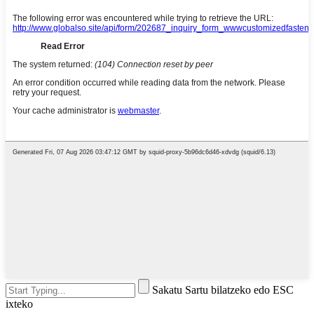
Sakatu Sartu bilatzeko edo ESC
ixteko