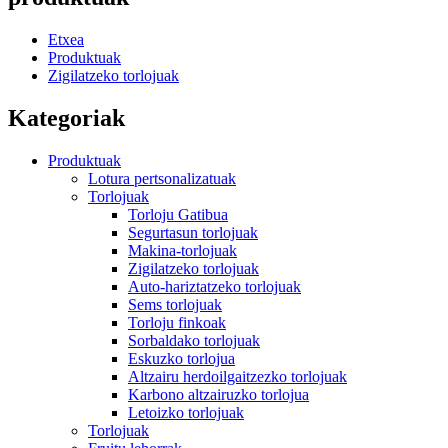
Etxea
Produktuak
Zigilatzeko torlojuak
Kategoriak
Produktuak
Lotura pertsonalizatuak
Torlojuak
Torloju Gatibua
Segurtasun torlojuak
Makina-torlojuak
Zigilatzeko torlojuak
Auto-hariztatzeko torlojuak
Sems torlojuak
Torloju finkoak
Sorbaldako torlojuak
Eskuzko torlojua
Altzairu herdoilgaitzezko torlojuak
Karbono altzairuzko torlojua
Letoizko torlojuak
Torlojuak