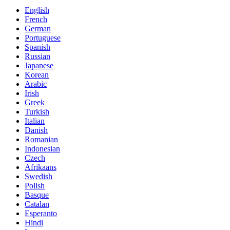
English
French
German
Portuguese
Spanish
Russian
Japanese
Korean
Arabic
Irish
Greek
Turkish
Italian
Danish
Romanian
Indonesian
Czech
Afrikaans
Swedish
Polish
Basque
Catalan
Esperanto
Hindi