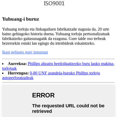
Yuhuang-i buruz
Yuhuang torloju eta finkagailuen fabrikatzaile nagusia da, 20 urte
baino gehiagoko historia duena. Yuhuang torloju pertsonalizatuak
fabrikatzeko gaitasunagatik da ezaguna. Gure talde oso trebeak
bezeroekin estuki lan egingo du irtenbideak eskaintzeko.
Ikasi gehiago gure inguruan
Aurrekoa:
Phillips altzairu herdoilgaitzezko buru lauko makina-
torlojuak
Hurrengoa:
0-80 UNF arandela-buruko Phillips torloju
autoperforatzaileak