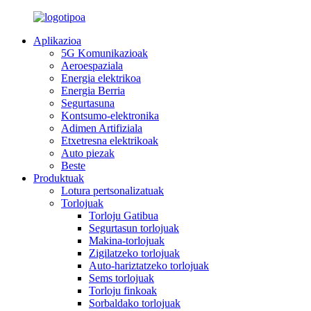
Aplikazioa
5G Komunikazioak
Aeroespaziala
Energia elektrikoa
Energia Berria
Segurtasuna
Kontsumo-elektronika
Adimen Artifiziala
Etxetresna elektrikoak
Auto piezak
Beste
Produktuak
Lotura pertsonalizatuak
Torlojuak
Torloju Gatibua
Segurtasun torlojuak
Makina-torlojuak
Zigilatzeko torlojuak
Auto-hariztatzeko torlojuak
Sems torlojuak
Torloju finkoak
Sorbaldako torlojuak