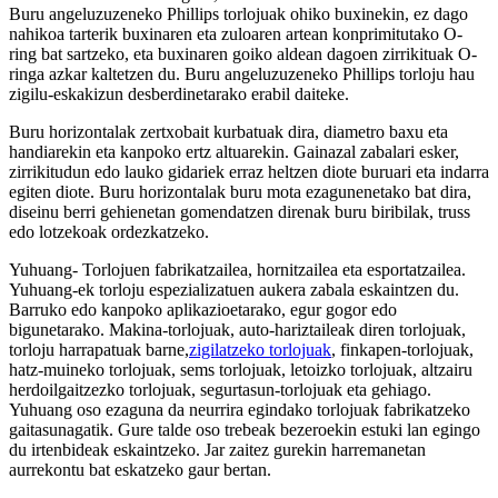
Buru angeluzuzeneko Phillips torlojuak ohiko buxinekin, ez dago
nahikoa tarterik buxinaren eta zuloaren artean konprimitutako O-
ring bat sartzeko, eta buxinaren goiko aldean dagoen zirrikituak O-
ringa azkar kaltetzen du. Buru angeluzuzeneko Phillips torloju hau
zigilu-eskakizun desberdinetarako erabil daiteke.
Buru horizontalak zertxobait kurbatuak dira, diametro baxu eta
handiarekin eta kanpoko ertz altuarekin. Gainazal zabalari esker,
zirrikitudun edo lauko gidariek erraz heltzen diote buruari eta indarra
egiten diote. Buru horizontalak buru mota ezagunenetako bat dira,
diseinu berri gehienetan gomendatzen direnak buru biribilak, truss
edo lotzekoak ordezkatzeko.
Yuhuang- Torlojuen fabrikatzailea, hornitzailea eta esportatzailea.
Yuhuang-ek torloju espezializatuen aukera zabala eskaintzen du.
Barruko edo kanpoko aplikazioetarako, egur gogor edo
bigunetarako. Makina-torlojuak, auto-hariztaileak diren torlojuak,
torloju harrapatuak barne,
zigilatzeko torlojuak
, finkapen-torlojuak,
hatz-muineko torlojuak, sems torlojuak, letoizko torlojuak, altzairu
herdoilgaitzezko torlojuak, segurtasun-torlojuak eta gehiago.
Yuhuang oso ezaguna da neurrira egindako torlojuak fabrikatzeko
gaitasunagatik. Gure talde oso trebeak bezeroekin estuki lan egingo
du irtenbideak eskaintzeko. Jar zaitez gurekin harremanetan
aurrekontu bat eskatzeko gaur bertan.