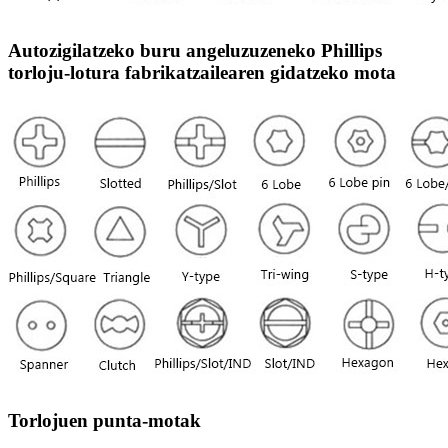
Autozigilatzeko buru angeluzuzeneko Phillips
torloju-lotura fabrikatzailearen gidatzeko mota
Torlojuen punta-motak