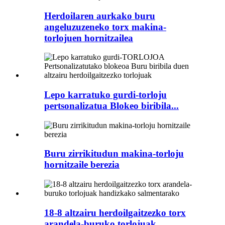
Herdoilaren aurkako buru
angeluzuzeneko torx makina-
torlojuen hornitzailea
Lepo karratuko gurdi-torloju
pertsonalizatua Blokeo biribila...
Buru zirrikitudun makina-torloju
hornitzaile berezia
18-8 altzairu herdoilgaitzezko torx
arandela-buruko torlojuak...