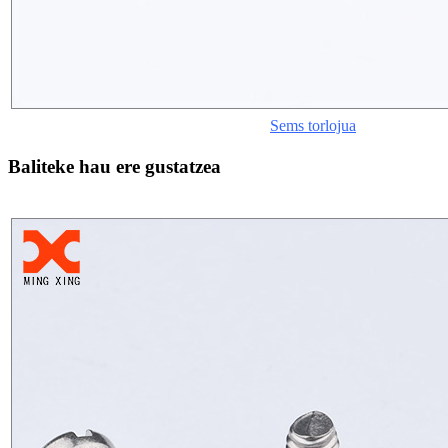
Sems torlojua
Baliteke hau ere gustatzea