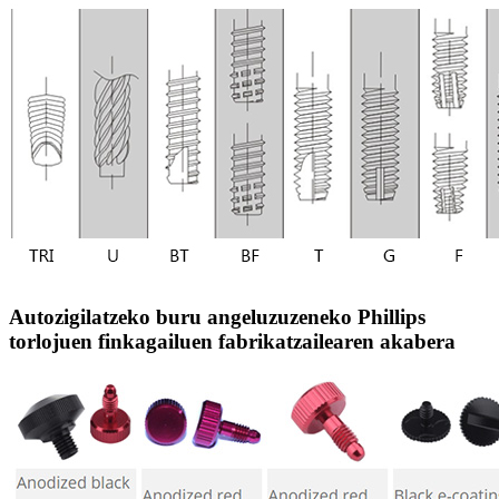
Autozigilatzeko buru angeluzuzeneko Phillips
torlojuen finkagailuen fabrikatzailearen akabera