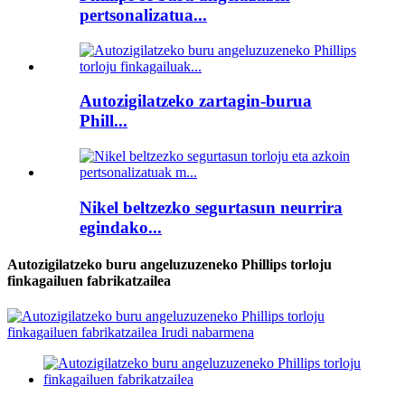
pertsonalizatua...
Autozigilatzeko zartagin-burua
Phill...
Nikel beltzezko segurtasun neurrira
egindako...
Autozigilatzeko buru angeluzuzeneko Phillips torloju
finkagailuen fabrikatzailea