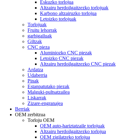
Eskuzko torlojua
Altzairu herdoilgaitzezko torlojuak
Karbono altzairuzko torlojua
Letoizko torlojuak
Torlojuak
Fruitu lehorrak
garbigailuak
Giltzak
CNC pieza
Aluminiozko CNC piezak
Letoizko CNC piezak
Altzairu herdoilgaitzezko CNC piezak
Ardatza
Udaberria
Pinak
Estanpatutako piezak
Malguki-pultsatzailea
Liskarrak
Zizare-engranajea
Berriak
OEM zerbitzua
Torloju OEM
OEM auto-hariztatzaile torlojuak
Altzairu herdoilgaitzezko torlojua
OEM zigilatzeko torlojua