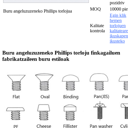
pozidriv
MOQ
10000 pie
Buru angeluzuzeneko Phillips torlojua
Egin klik
hemen
Kalitate
torlojuen
kontrola
kalitatear
ikuskapen
ikusteko
Buru angeluzuzeneko Phillips torloju finkagailuen
fabrikatzaileen buru estiloak