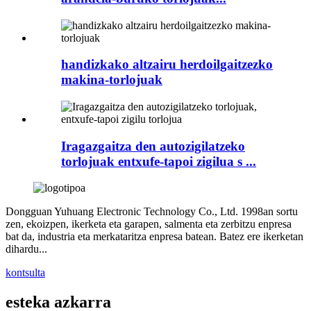
handizkako altzairu herdoilgaitzezko
makina-torlojuak
Iragazgaitza den autozigilatzeko
torlojuak entxufe-tapoi zigilua s ...
Dongguan Yuhuang Electronic Technology Co., Ltd. 1998an sortu
zen, ekoizpen, ikerketa eta garapen, salmenta eta zerbitzu enpresa
bat da, industria eta merkataritza enpresa batean. Batez ere ikerketan
dihardu...
kontsulta
esteka azkarra