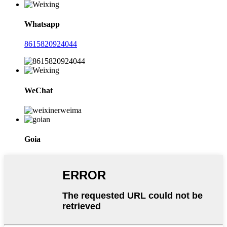
Whatsapp
8615820924044
WeChat
Goia