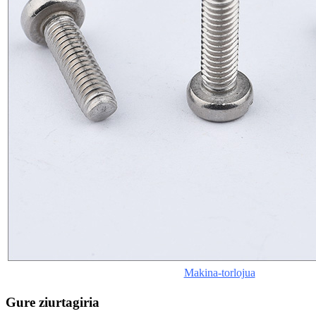
Makina-torlojua
Gure ziurtagiria