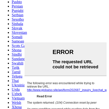
Pashto
Persian
Punjabi
Serbian
Sesotho
Sinhala
Slovak
Slovenian
Somali
Samoan
Scots Gaelic
Shona
Sindhi
Sundanese
Swahili
Tajik
Tamil
Telugu
Thai
Ukrainian
Urdu
Uzbek
Vietnamese
Welsh
Xhosa