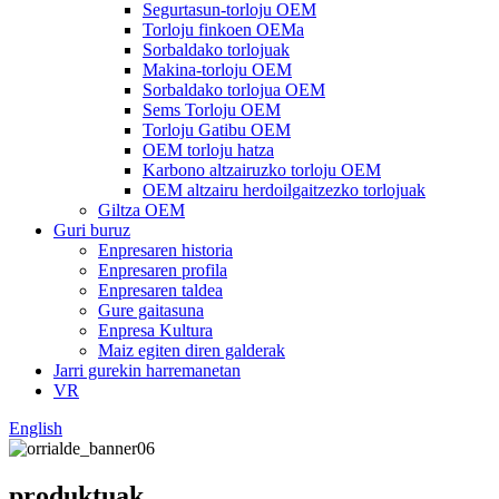
Segurtasun-torloju OEM
Torloju finkoen OEMa
Sorbaldako torlojuak
Makina-torloju OEM
Sorbaldako torlojua OEM
Sems Torloju OEM
Torloju Gatibu OEM
OEM torloju hatza
Karbono altzairuzko torloju OEM
OEM altzairu herdoilgaitzezko torlojuak
Giltza OEM
Guri buruz
Enpresaren historia
Enpresaren profila
Enpresaren taldea
Gure gaitasuna
Enpresa Kultura
Maiz egiten diren galderak
Jarri gurekin harremanetan
VR
English
produktuak