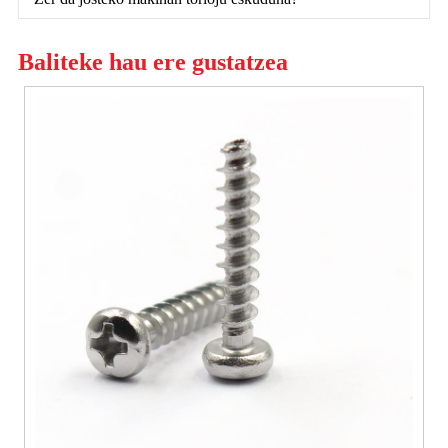
Baliteke hau ere gustatzea